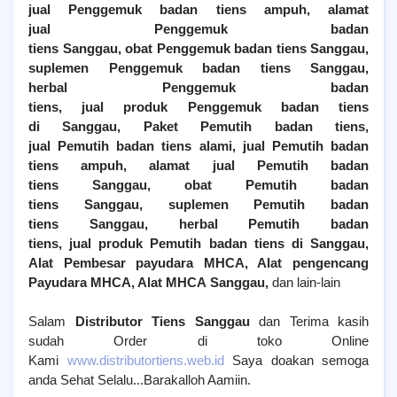
jual
Penggemuk
badan tiens ampuh, alamat
jual
Penggemuk
badan
tiens
Sanggau
, obat
Penggemuk
badan tiens
Sanggau
,
suplemen
Penggemuk
badan tiens
Sanggau
,
herbal
Penggemuk
badan
tiens, jual produk
Penggemuk
badan tiens
di
Sanggau
,
Paket Pemutih badan tiens,
jual
Pemutih
badan tiens alami, jual
Pemutih
badan
tiens ampuh, alamat jual
Pemutih
badan
tiens
Sanggau
, obat
Pemutih
badan
tiens
Sanggau
, suplemen
Pemutih
badan
tiens
Sanggau
, herbal
Pemutih
badan
tiens, jual produk
Pemutih
badan tiens di
Sanggau
,
Alat Pembesar payudara MHCA, Alat pengencang
Payudara MHCA, Alat MHCA
Sanggau
,
dan lain-lain
Salam
Distributor Tiens Sanggau
dan Terima kasih
sudah Order di toko Online
Kami
www.distributortiens.web.id
Saya doakan semoga
anda Sehat Selalu...Barakalloh Aamiin.