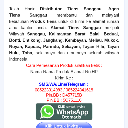
Telah Hadir
Distributor Tiens Sanggau
.
Agen
Tiens
Sanggau
membantu dan melayani
kebutuhan
Produk tiens
untuk di kirim ke alamat rumah
atau kantor anda.
Alamat Tiens
Sanggau
meliputi
Wilayah
Sanggau, Kalimantan Barat, Balai, Beduai,
Bonti, Entikong, Jangkang, Kembayan, Meliau, Mukok,
Noyan, Kapuas, Parindu, Sekayam, Tayan Hilir, Tayan
Hulu, Toba
,
sekitarnya dan umumnya seluruh wilayah
Indonesia
Cara Pemesanan Produk silahkan ketik :
Nama-Nama Produk-Alamat-No.HP
Kirim Ke :
SMS/WA/Line/Telegram :
085223314993 / 085224841619
Pin.BB : D457715B
Pin.BB : 5C751116