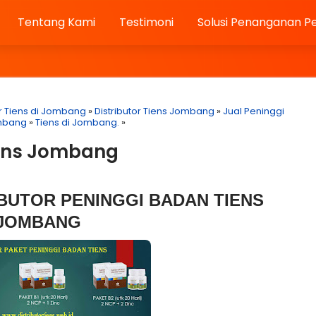
Tentang Kami
Testimoni
Solusi Penanganan P
or Tiens di Jombang
»
Distributor Tiens Jombang
»
Jual Peninggi
ombang
»
Tiens di Jombang.
»
iens Jombang
BUTOR PENINGGI BADAN TIENS
JOMBANG