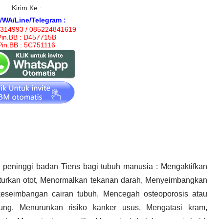
Kirim Ke :
/WA/Line/Telegram :
314993 / 085224841619
Pin.BB : D457715B
Pin.BB : 5C751116
m peninggi badan Tiens bagi tubuh manusia : Mengaktifkan
nturkan otot, Menormalkan tekanan darah, Menyeimbangkan
keseimbangan cairan tubuh, Mencegah osteoporosis atau
ung, Menurunkan risiko kanker usus, Mengatasi kram,