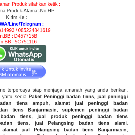
nan Produk silahkan ketik :
a Produk-Alamat-No.HP
Kirim Ke :
WA/Line/Telegram :
14993 / 085224841619
in.BB : D457715B
in.BB : 5C751116
ine terpercaya siap menjaga amanah yang anda berikan.
 yaitu sedia
Paket Peninggi badan tiens, jual peninggi
badan tiens ampuh, alamat jual peninggi badan
adan tiens
Banjarmasin
, suplemen peninggi badan
 badan tiens, jual produk peninggi badan tiens
badan tiens, jual
Pelangsing
badan tiens alami,
 alamat jual
Pelangsing
badan tiens
Banjarmasin
,