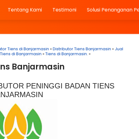
Tentang Kami
Testimoni
Solusi Penanganan P
utor Tiens di Banjarmasin
»
Distributor Tiens Banjarmasin
»
Jual
 Tiens di Banjarmasin
»
Tiens di Banjarmasin.
»
ens Banjarmasin
BUTOR PENINGGI BADAN TIENS
NJARMASIN