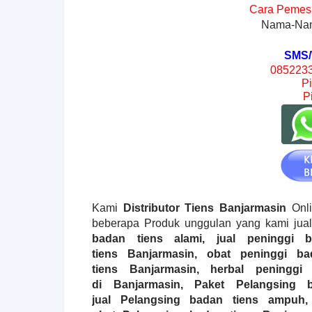
Cara Pemesa
Nama-Nam
SMS/
0852233
P
P
Kami
Distributor Tiens
Banjarmasin
Onl
beberapa Produk unggulan yang kami jual
badan tiens alami, jual peninggi 
tiens
Banjarmasin
, obat peninggi b
tiens
Banjarmasin
, herbal peninggi
di
Banjarmasin
,
Paket Pelangsing 
jual
Pelangsing
badan tiens ampuh,