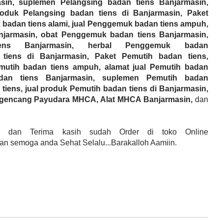
sin
, suplemen
Pelangsing
badan tiens
Banjarmasin
,
produk
Pelangsing
badan tiens di
Banjarmasin
,
Paket
k
badan tiens alami, jual
Penggemuk
badan tiens ampuh,
njarmasin
, obat
Penggemuk
badan tiens
Banjarmasin
,
iens
Banjarmasin
, herbal
Penggemuk
badan
tiens di
Banjarmasin
,
Paket Pemutih badan tiens,
mutih
badan tiens ampuh, alamat jual
Pemutih
badan
an tiens
Banjarmasin
, suplemen
Pemutih
badan
tiens, jual produk
Pemutih
badan tiens di
Banjarmasin
,
engencang Payudara MHCA, Alat MHCA
Banjarmasin
,
dan
n
dan Terima kasih sudah Order di toko Online
n semoga anda Sehat Selalu...Barakalloh Aamiin.