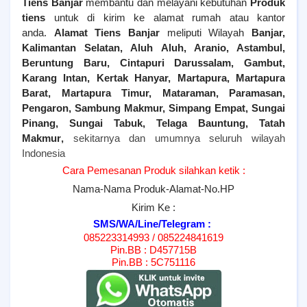
Tiens
Banjar
membantu dan melayani kebutuhan
Produk
tiens
untuk di kirim ke alamat rumah atau kantor
anda.
Alamat Tiens
Banjar
meliputi Wilayah
Banjar,
Kalimantan Selatan, Aluh Aluh, Aranio, Astambul,
Beruntung Baru, Cintapuri Darussalam, Gambut,
Karang Intan, Kertak Hanyar, Martapura, Martapura
Barat, Martapura Timur, Mataraman, Paramasan,
Pengaron, Sambung Makmur, Simpang Empat, Sungai
Pinang, Sungai Tabuk, Telaga Bauntung, Tatah
Makmur
,
sekitarnya dan umumnya seluruh wilayah
Indonesia
Cara Pemesanan Produk silahkan ketik :
Nama-Nama Produk-Alamat-No.HP
Kirim Ke :
SMS/WA/Line/Telegram :
085223314993 / 085224841619
Pin.BB : D457715B
Pin.BB : 5C751116