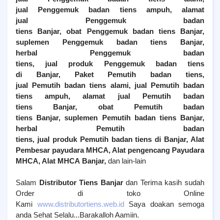
jual
Penggemuk
badan tiens ampuh, alamat
jual
Penggemuk
badan
tiens
Banjar
, obat
Penggemuk
badan tiens
Banjar
,
suplemen
Penggemuk
badan tiens
Banjar
,
herbal
Penggemuk
badan
tiens, jual produk
Penggemuk
badan tiens
di
Banjar
,
Paket Pemutih badan tiens,
jual
Pemutih
badan tiens alami, jual
Pemutih
badan
tiens ampuh, alamat jual
Pemutih
badan
tiens
Banjar
, obat
Pemutih
badan
tiens
Banjar
, suplemen
Pemutih
badan tiens
Banjar
,
herbal
Pemutih
badan
tiens, jual produk
Pemutih
badan tiens di
Banjar
, Alat
Pembesar payudara MHCA, Alat pengencang Payudara
MHCA, Alat MHCA
Banjar
,
dan lain-lain
Salam
Distributor Tiens Banjar
dan Terima kasih sudah
Order di toko Online
Kami
www.distributortiens.web.id
Saya doakan semoga
anda Sehat Selalu...Barakalloh Aamiin.