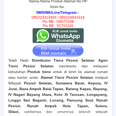
Nama-Nama Produk-Alamat-No.HP
Kirim Ke :
SMS/WA/Line/Telegram :
085223314993 / 085224841619
Pin.BB : D457715B
Pin.BB : 5C751116
Telah Hadir
Distributor Tiens Pesisir Selatan
.
Agen
Tiens
Pesisir Selatan
membantu dan melayani
kebutuhan
Produk tiens
untuk di kirim ke alamat rumah
atau kantor anda.
Alamat Tiens
Pesisir Selatan
meliputi
Wilayah
Pesisir Selatan, Sumatera Barat, Airpura, IV
Jurai, Basa Ampek Balai Tapan, Batang Kapas, Bayang,
IV Nagari Bayang Utara, Koto XI Tarusan, Lengayang,
Linggo Sari Baganti, Lunang, Pancung Soal, Ranah
Pesisir, Ranah Ampek Hulu Tapan, Sutera,
Silaut
,
sekitarnya dan umumnya seluruh wilayah