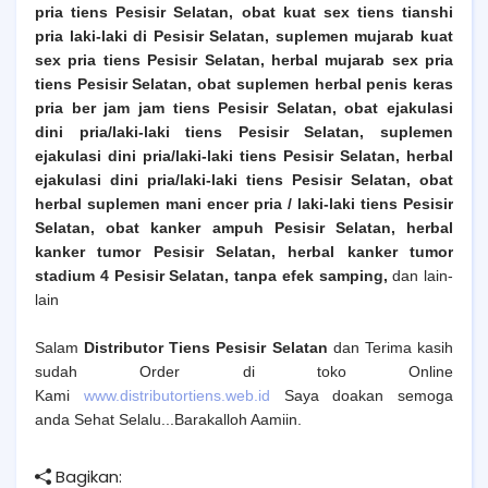
pria tiens Pesisir Selatan, obat kuat sex tiens tianshi
pria laki-laki di Pesisir Selatan, suplemen mujarab kuat
sex pria tiens Pesisir Selatan, herbal mujarab sex pria
tiens Pesisir Selatan, obat suplemen herbal penis keras
pria ber jam jam tiens Pesisir Selatan, obat ejakulasi
dini pria/laki-laki tiens Pesisir Selatan, suplemen
ejakulasi dini pria/laki-laki tiens Pesisir Selatan, herbal
ejakulasi dini pria/laki-laki tiens Pesisir Selatan, obat
herbal suplemen mani encer pria / laki-laki tiens Pesisir
Selatan, obat kanker ampuh Pesisir Selatan, herbal
kanker tumor Pesisir Selatan, herbal kanker tumor
stadium 4 Pesisir Selatan, tanpa efek samping
,
dan lain-
lain
Salam
Distributor Tiens Pesisir Selatan
dan Terima kasih
sudah Order di toko Online
Kami
www.distributortiens.web.id
Saya doakan semoga
anda Sehat Selalu...Barakalloh Aamiin.
Bagikan: