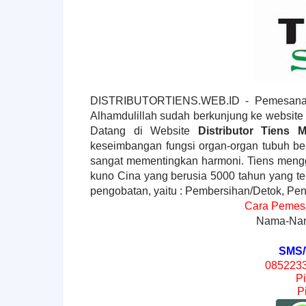
DISTRIBUTORTIENS.WEB.ID - Pemesanan
Alhamdulillah sudah berkunjung ke website r
Datang di Website
Distributor Tiens 
keseimbangan fungsi organ-organ tubuh be
sangat mementingkan harmoni. Tiens men
kuno Cina yang berusia 5000 tahun yang teri
pengobatan, yaitu : Pembersihan/Detok, P
Cara Pemesa
Nama-Nam
SMS/
0852233
P
P