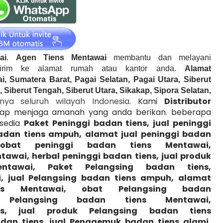
ai
.
Agen Tiens
Mentawai
membantu dan melayani
rim ke alamat rumah atau kantor anda.
Alamat
i, Sumatera Barat, Pagai Selatan, Pagai Utara, Siberut
, Siberut Tengah, Siberut Utara, Sikakap, Sipora Selatan,
ya seluruh wilayah Indonesia.
Kami
Distributor
siap menjaga amanah yang anda berikan. beberapa
 sedia
Paket Peninggi badan tiens, jual peninggi
badan tiens ampuh, alamat jual peninggi badan
obat peninggi badan tiens
Mentawai
,
tawai
, herbal peninggi badan tiens, jual produk
entawai
,
Paket Pelangsing badan tiens,
, jual
Pelangsing
badan tiens ampuh, alamat
ens
Mentawai
, obat
Pelangsing
badan
en
Pelangsing
badan tiens
Mentawai
,
s, jual produk
Pelangsing
badan tiens
an tiens, jual
Penggemuk
badan tiens alami,