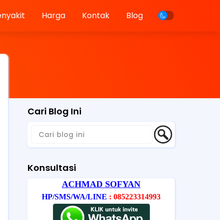
enyakit
Harga
Kontak
Blog
Cari Blog Ini
Konsultasi
ACHMAD SOFYAN
HP/SMS/WA/LINE
: 085223314993