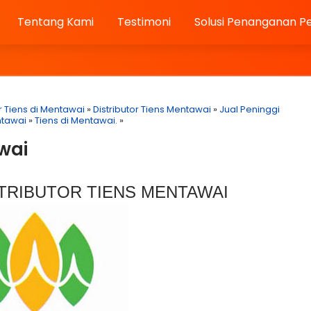
Tentang Kami
Testimoni
Solusi Penanganan P
r Tiens di Mentawai
»
Distributor Tiens Mentawai
»
Jual Peninggi
ntawai
»
Tiens di Mentawai.
»
wai
TRIBUTOR TIENS MENTAWAI