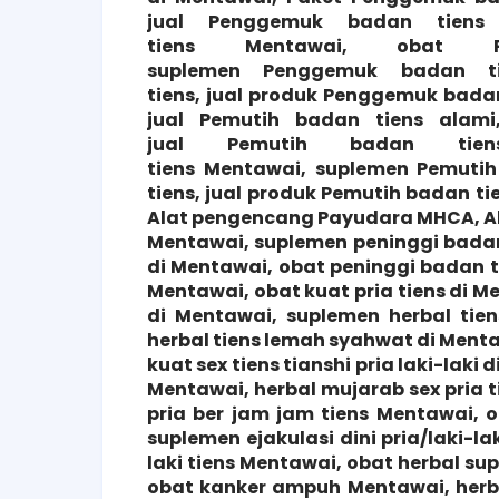
jual
Penggemuk
badan tiens
tiens
Mentawai
, obat
suplemen
Penggemuk
badan t
tiens, jual produk
Penggemuk
badan
jual
Pemutih
badan tiens alami
jual
Pemutih
badan ti
tiens
Mentawai
, suplemen
Pemutih
tiens, jual produk
Pemutih
badan tie
Alat pengencang Payudara MHCA, 
Mentawai, suplemen peninggi badan 
di Mentawai, obat peninggi badan ti
Mentawai, obat kuat pria tiens di M
di Mentawai, suplemen herbal tie
herbal tiens lemah syahwat di Menta
kuat sex tiens tianshi pria laki-laki
Mentawai, herbal mujarab sex pria t
pria ber jam jam tiens Mentawai, ob
suplemen ejakulasi dini pria/laki-lak
laki tiens Mentawai, obat herbal sup
obat kanker ampuh Mentawai, herb