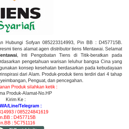
 Hubungi Sofyan 085223314993, Pin BB : D457715B.
esmi tiens alamat agen distributor tiens Mentawai. Selamat
Mentawai
, Inti Pengobatan Tiens di Titik-beratkan pada
rdasarkan pengetahuan warisan leluhur bangsa Cina yang
ggunakan konsep kesehatan berdasarkan pada kebudayaan
nspirasi dari Alam. Produk-produk tiens terdiri dari 4 tahap
enyeimbangan, Penguat, dan pencegahan.
nan Produk silahkan ketik :
a Produk-Alamat-No.HP
Kirim Ke :
WA/Line/Telegram :
14993 / 085224841619
in.BB : D457715B
in.BB : 5C751116