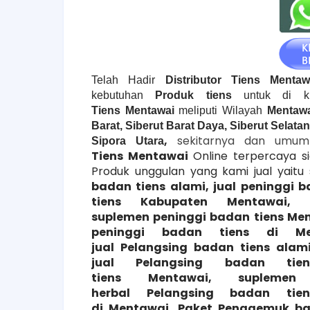
Telah Hadir
Distributor Tiens Mentaw
kebutuhan
Produk tiens
untuk di ki
Tiens
Mentawai
meliputi Wilayah
Mentawa
Barat, Siberut Barat Daya, Siberut Selatan
,
sekitarnya dan umumn
Sipora Utara
Tiens
Mentawai
Online terpercaya 
Produk unggulan yang kami jual yaitu
badan tiens alami, jual peninggi 
tiens
Kabupaten Mentawai
, 
suplemen peninggi badan tiens
Men
peninggi badan tiens di
M
jual
Pelangsing
badan tiens alami
jual
Pelangsing
badan ti
tiens
Mentawai
, suplem
herbal
Pelangsing
badan tien
di
Mentawai
,
Paket Penggemuk bad