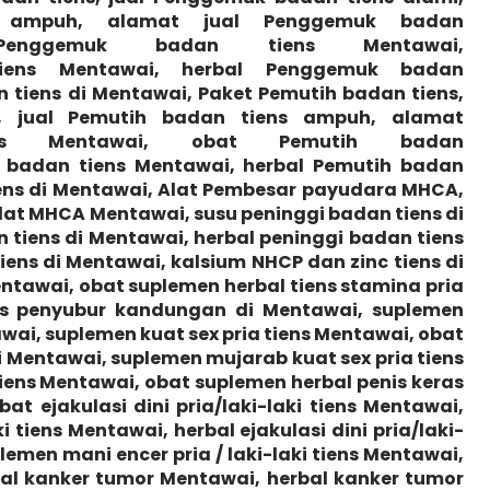
 ampuh, alamat jual
Penggemuk
badan
Penggemuk
badan tiens
Mentawai
,
iens
Mentawai
, herbal
Penggemuk
badan
 tiens di
Mentawai
,
Paket Pemutih badan tiens,
, jual
Pemutih
badan tiens ampuh, alamat
ens
Mentawai
, obat
Pemutih
badan
badan tiens
Mentawai
, herbal
Pemutih
badan
ns di
Mentawai
, Alat Pembesar payudara MHCA,
Alat MHCA
Mentawai, susu peninggi badan tiens di
tiens di Mentawai, herbal peninggi badan tiens
ens di Mentawai, kalsium NHCP dan zinc tiens di
entawai, obat suplemen herbal tiens stamina pria
ns penyubur kandungan di Mentawai, suplemen
wai, suplemen kuat sex pria tiens Mentawai, obat
 di Mentawai, suplemen mujarab kuat sex pria tiens
iens Mentawai, obat suplemen herbal penis keras
at ejakulasi dini pria/laki-laki tiens Mentawai,
i tiens Mentawai, herbal ejakulasi dini pria/laki-
lemen mani encer pria / laki-laki tiens Mentawai,
al kanker tumor Mentawai, herbal kanker tumor