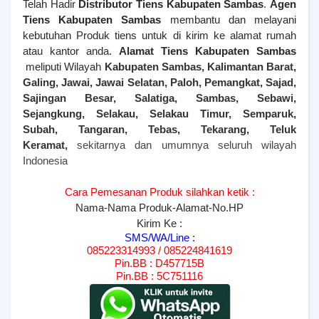
Telah Hadir
Distributor Tiens Kabupaten Sambas
.
Agen
Tiens
Kabupaten Sambas
membantu dan melayani
kebutuhan Produk tiens untuk di kirim ke alamat rumah
atau kantor anda.
Alamat Tiens
Kabupaten Sambas
meliputi Wilayah
Kabupaten Sambas, Kalimantan Barat,
Galing, Jawai, Jawai Selatan, Paloh, Pemangkat, Sajad,
Sajingan Besar, Salatiga, Sambas, Sebawi,
Sejangkung, Selakau, Selakau Timur, Semparuk,
Subah, Tangaran, Tebas, Tekarang, Teluk
Keramat,
sekitarnya dan umumnya seluruh wilayah
Indonesia
Cara Pemesanan Produk silahkan ketik :
Nama-Nama Produk-Alamat-No.HP
Kirim Ke :
SMS/WA/Line :
085223314993 / 085224841619
Pin.BB : D457715B
Pin.BB : 5C751116