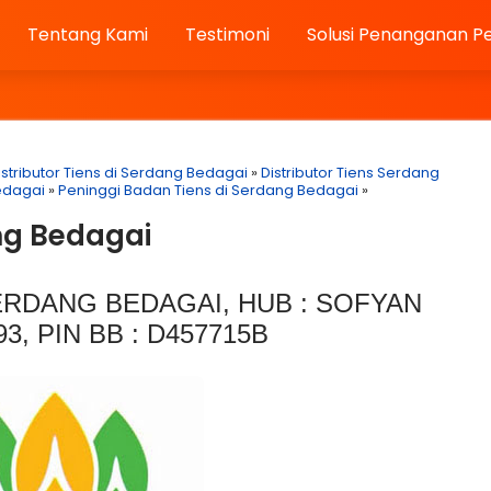
Tentang Kami
Testimoni
Solusi Penanganan P
stributor Tiens di Serdang Bedagai
»
Distributor Tiens Serdang
edagai
»
Peninggi Badan Tiens di Serdang Bedagai
»
ang Bedagai
ERDANG BEDAGAI, HUB : SOFYAN
3, PIN BB : D457715B