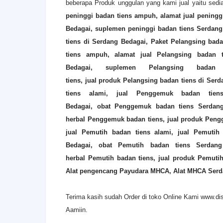
beberapa Produk unggulan yang kami jual yaitu sed
peninggi badan tiens ampuh, alamat jual peningg
Bedagai
, suplemen peninggi badan tiens
Serdang
tiens di
Serdang Bedagai
,
Paket Pelangsing bada
tiens ampuh, alamat jual
Pelangsing
badan 
Bedagai
, suplemen
Pelangsing
badan
tiens, jual produk
Pelangsing
badan tiens di
Serd
tiens alami, jual
Penggemuk
badan tien
Bedagai
, obat
Penggemuk
badan tiens
Serdan
herbal
Penggemuk
badan tiens, jual produk
Peng
jual
Pemutih
badan tiens alami, jual
Pemutih
Bedagai
, obat
Pemutih
badan tiens
Serdang
herbal
Pemutih
badan tiens, jual produk
Pemuti
Alat pengencang Payudara MHCA, Alat MHCA
Serd
Terima kasih sudah Order di toko Online Kami www.dis
Aamiin.