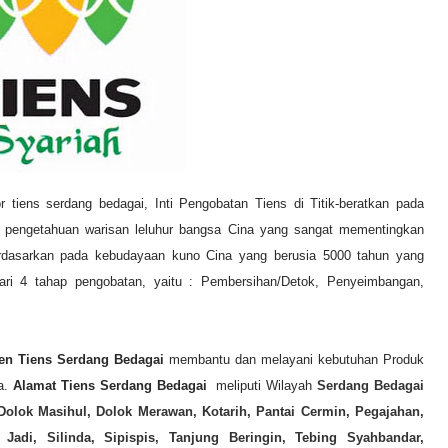
or tiens serdang bedagai, Inti Pengobatan Tiens di Titik-beratkan pada
n pengetahuan warisan leluhur bangsa Cina yang sangat mementingkan
rdasarkan pada kebudayaan kuno Cina yang berusia 5000 tahun yang
i dari 4 tahap pengobatan, yaitu : Pembersihan/Detok, Penyeimbangan,
en Tiens
Serdang Bedagai
membantu dan melayani kebutuhan Produk
da.
Alamat Tiens
Serdang Bedagai
meliputi Wilayah
Serdang Bedagai
Dolok Masihul, Dolok Merawan, Kotarih, Pantai Cermin, Pegajahan,
adi, Silinda, Sipispis, Tanjung Beringin, Tebing Syahbandar,