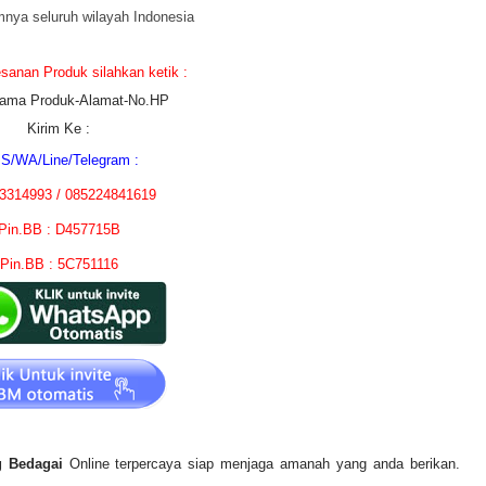
nya seluruh wilayah Indonesia
anan Produk silahkan ketik :
ama Produk-Alamat-No.HP
Kirim Ke :
S/WA/Line/Telegram :
3314993 / 085224841619
Pin.BB : D457715B
Pin.BB : 5C751116
g Bedagai
Online terpercaya siap menjaga amanah yang anda berikan.