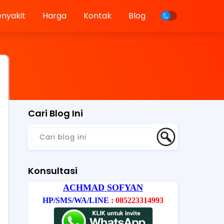
enyakit
Harga
Kontak
Blog
Cari Blog Ini
Konsultasi
ACHMAD SOFYAN
HP/SMS/WA/LINE
: 085223314993