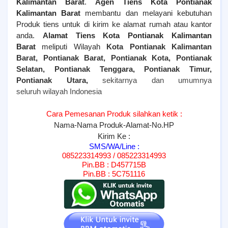
Kalimantan Barat
.
Agen Tiens
Kota Pontianak
Kalimantan Barat
membantu dan melayani kebutuhan
Produk tiens untuk di kirim ke alamat rumah atau kantor
anda.
Alamat Tiens
Kota Pontianak Kalimantan
Barat
meliputi Wilayah
Kota Pontianak Kalimantan
Barat, Pontianak Barat, Pontianak Kota, Pontianak
Selatan, Pontianak Tenggara, Pontianak Timur,
Pontianak Utara,
sekitarnya dan umumnya
seluruh wilayah Indonesia
Cara Pemesanan Produk silahkan ketik :
Nama-Nama Produk-Alamat-No.HP
Kirim Ke :
SMS/WA/Line :
085223314993 / 085223314993
Pin.BB : D457715B
Pin.BB : 5C751116