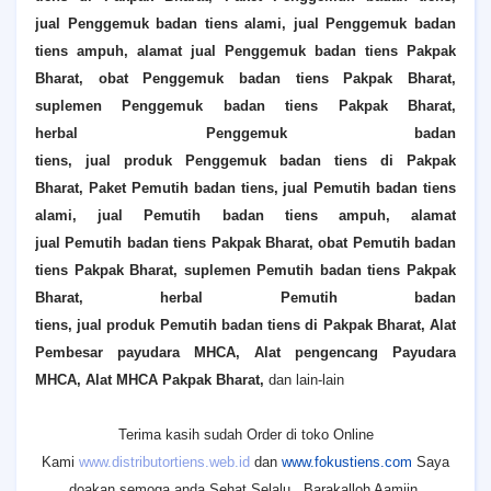
jual
Penggemuk
badan tiens alami, jual
Penggemuk
badan
tiens ampuh, alamat jual
Penggemuk
badan tiens
Pakpak
Bharat
, obat
Penggemuk
badan tiens
Pakpak Bharat
,
suplemen
Penggemuk
badan tiens
Pakpak Bharat
,
herbal
Penggemuk
badan
tiens, jual produk
Penggemuk
badan tiens di
Pakpak
Bharat
,
Paket Pemutih badan tiens, jual
Pemutih
badan tiens
alami, jual
Pemutih
badan tiens ampuh, alamat
jual
Pemutih
badan tiens
Pakpak Bharat
, obat
Pemutih
badan
tiens
Pakpak Bharat
, suplemen
Pemutih
badan tiens
Pakpak
Bharat
, herbal
Pemutih
badan
tiens, jual produk
Pemutih
badan tiens di
Pakpak Bharat
, Alat
Pembesar payudara MHCA, Alat pengencang Payudara
MHCA, Alat MHCA
Pakpak Bharat
,
dan lain-lain
Terima kasih sudah Order di toko Online
Kami
www.distributortiens.web.id
dan
www.fokustiens.com
Saya
doakan semoga anda Sehat Selalu...Barakalloh Aamiin.