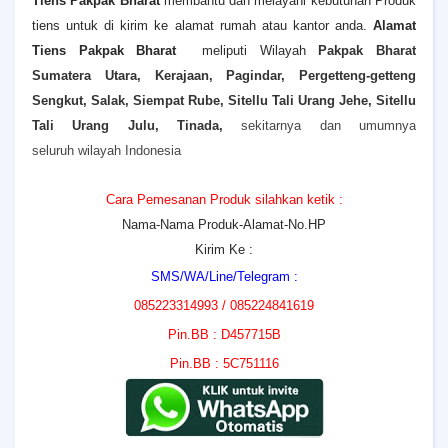
Tiens
Pakpak Bharat
membantu dan melayani kebutuhan Produk
tiens untuk di kirim ke alamat rumah atau kantor anda.
Alamat
Tiens
Pakpak Bharat
meliputi Wilayah
Pakpak Bharat
Sumatera Utara, Kerajaan, Pagindar, Pergetteng-getteng
Sengkut, Salak, Siempat Rube, Sitellu Tali Urang Jehe, Sitellu
Tali Urang Julu, Tinada,
sekitarnya dan umumnya
seluruh wilayah Indonesia
Cara Pemesanan Produk silahkan ketik :
Nama-Nama Produk-Alamat-No.HP
Kirim Ke :
SMS/WA/Line/Telegram :
085223314993 / 085224841619
Pin.BB : D457715B
Pin.BB : 5C751116