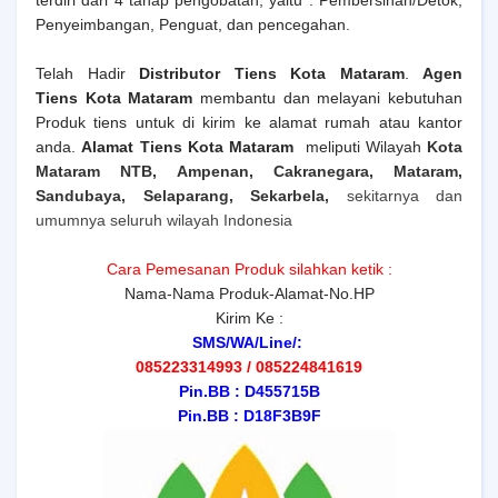
terdiri dari 4 tahap pengobatan, yaitu : Pembersihan/Detok,
Penyeimbangan, Penguat, dan pencegahan.
Telah Hadir
Distributor Tiens Kota Mataram
.
Agen
Tiens
Kota Mataram
membantu dan melayani kebutuhan
Produk tiens untuk di kirim ke alamat rumah atau kantor
anda.
Alamat Tiens
Kota Mataram
meliputi Wilayah
Kota
Mataram NTB, Ampenan, Cakranegara, Mataram,
Sandubaya, Selaparang, Sekarbela,
sekitarnya dan
umumnya seluruh wilayah Indonesia
Cara Pemesanan Produk silahkan ketik :
Nama-Nama Produk-Alamat-No.HP
Kirim Ke :
SMS/WA/Line/:
085223314993 / 085224841619
Pin.BB : D455715B
Pin.BB : D18F3B9F