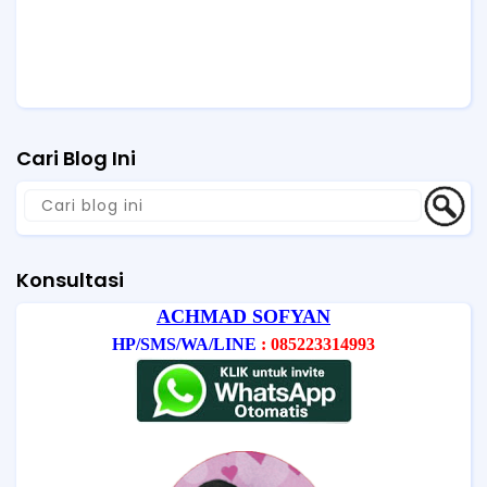
Cari Blog Ini
Konsultasi
ACHMAD SOFYAN
HP/SMS/WA/LINE
: 085223314993