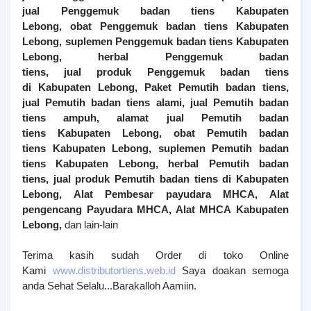
jual
Penggemuk
badan tiens
Kabupaten
Lebong
, obat
Penggemuk
badan tiens
Kabupaten
Lebong
, suplemen
Penggemuk
badan tiens
Kabupaten
Lebong
, herbal
Penggemuk
badan
tiens, jual produk
Penggemuk
badan tiens
di
Kabupaten Lebong
,
Paket Pemutih badan tiens,
jual
Pemutih
badan tiens alami, jual
Pemutih
badan
tiens ampuh, alamat jual
Pemutih
badan
tiens
Kabupaten Lebong
, obat
Pemutih
badan
tiens
Kabupaten Lebong
, suplemen
Pemutih
badan
tiens
Kabupaten Lebong
, herbal
Pemutih
badan
tiens, jual produk
Pemutih
badan tiens di
Kabupaten
Lebong
, Alat Pembesar payudara MHCA, Alat
pengencang Payudara MHCA, Alat MHCA
Kabupaten
Lebong
,
dan lain-lain
Terima kasih sudah Order di toko Online
Kami
www.distributortiens.web.id
Saya doakan semoga
anda Sehat Selalu...Barakalloh Aamiin.