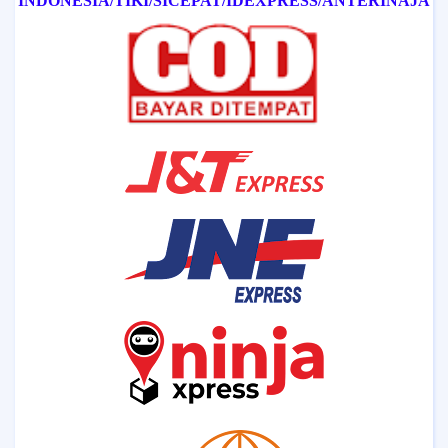
INDONESIA/
TIKI/
SICEPAT
/IDEXPRESS
/ANTERINAJA