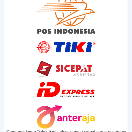
Kami menjamin Paket Anda akan sampai sesuai target waktunya