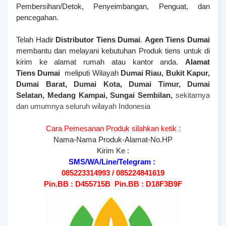
Pembersihan/Detok, Penyeimbangan, Penguat, dan
pencegahan.
Telah Hadir
Distributor Tiens Dumai
.
Agen Tiens
Dumai
membantu dan melayani kebutuhan Produk tiens untuk di
kirim ke alamat rumah atau kantor anda.
Alamat
Tiens
Dumai
meliputi Wilayah
Dumai Riau, Bukit Kapur,
Dumai Barat, Dumai Kota, Dumai Timur, Dumai
Selatan, Medang Kampai, Sungai Sembilan,
sekitarnya
dan umumnya seluruh wilayah Indonesia
Cara Pemesanan Produk silahkan ketik :
Nama-Nama Produk-Alamat-No.HP
Kirim Ke :
SMS/WA/Line/Telegram :
085223314993 / 085224841619
Pin.BB : D455715B Pin.BB : D18F3B9F