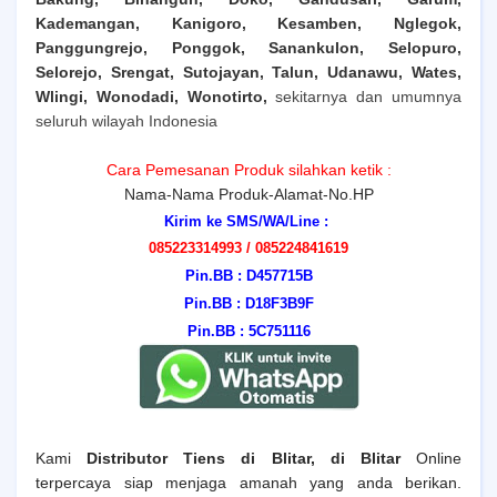
Kademangan, Kanigoro, Kesamben, Nglegok,
Panggungrejo, Ponggok, Sanankulon, Selopuro,
Selorejo, Srengat, Sutojayan, Talun, Udanawu, Wates,
Wlingi, Wonodadi, Wonotirto,
sekitarnya dan umumnya
seluruh wilayah Indonesia
Cara Pemesanan Produk silahkan ketik :
Nama-Nama Produk-Alamat-No.HP
Kirim ke SMS/WA/Line :
085223314993 /
085224841619
Pin.BB : D457715B
Pin.BB : D18F3B9F
Pin.BB : 5C751116
Kami
Distributor Tiens
di Blitar
, di Blitar
Online
terpercaya siap menjaga amanah yang anda berikan.