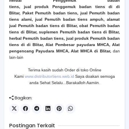
herbal
Penggemuk
badan
tiens, jual produk
Penggemuk
badan tiens di
di
Blitar
,
Paket Pemutih badan tiens, jual
Pemutih
badan
tiens alami, jual
Pemutih
badan tiens ampuh, alamat
jual
Pemutih
badan tiens
di Blitar
, obat
Pemutih
badan
tiens
di Blitar
, suplemen
Pemutih
badan tiens
di Blitar
,
herbal
Pemutih
badan tiens, jual produk
Pemutih
badan
tiens di
di Blitar
, Alat Pembesar payudara MHCA, Alat
pengencang Payudara MHCA, Alat MHCA
di Blitar
,
dan
lain-lain
Terima kasih sudah Order di toko Online
Kami
www.distributortiens.web.id
Saya doakan semoga
anda Sehat Selalu...Barakalloh Aamiin.
Bagikan:
Postingan Terkait