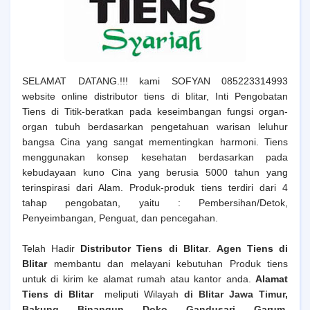
SELAMAT DATANG.!!! kami SOFYAN 085223314993
website online distributor tiens di blitar, Inti Pengobatan
Tiens di Titik-beratkan pada keseimbangan fungsi organ-
organ tubuh berdasarkan pengetahuan warisan leluhur
bangsa Cina yang sangat mementingkan harmoni. Tiens
menggunakan konsep kesehatan berdasarkan pada
kebudayaan kuno Cina yang berusia 5000 tahun yang
terinspirasi dari Alam. Produk-produk tiens terdiri dari 4
tahap pengobatan, yaitu : Pembersihan/Detok,
Penyeimbangan, Penguat, dan pencegahan.
Telah Hadir
Distributor Tiens di Blitar
.
Agen Tiens
di
Blitar
membantu dan melayani kebutuhan Produk tiens
untuk di kirim ke alamat rumah atau kantor anda.
Alamat
Tiens
di Blitar
meliputi Wilayah
di Blitar Jawa Timur,
Bakung, Binangun, Doko, Gandusari, Garum,