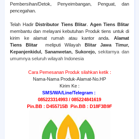
Pembersihan/Detok, Penyeimbangan, Penguat, dan
pencegahan.
Telah Hadir
Distributor Tiens Blitar
.
Agen Tiens
Blitar
membantu dan melayani kebutuhan Produk tiens untuk di
kirim ke alamat rumah atau kantor anda.
Alamat
Tiens
Blitar
meliputi Wilayah
Blitar Jawa Timur,
Kepanjenkidul, Sananwetan, Sukorejo,
sekitarnya dan
umumnya seluruh wilayah Indonesia
Cara Pemesanan Produk silahkan ketik :
Nama-Nama Produk-Alamat-No.HP
Kirim Ke :
SMS/WA/Line/Telegram :
085223314993 / 085224841619
Pin.BB : D455715B Pin.BB : D18F3B9F