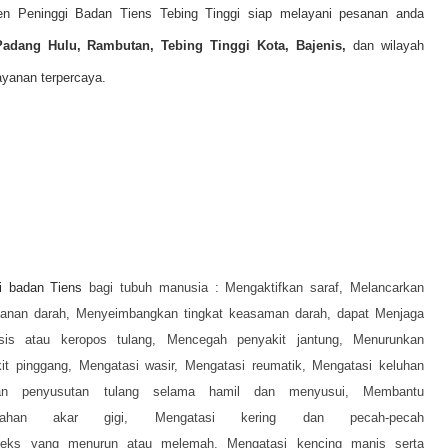
gen Peninggi Badan Tiens Tebing Tinggi siap melayani pesanan anda
 Padang Hulu, Rambutan, Tebing Tinggi Kota, Bajenis,
dan wilayah
ayanan terpercaya.
i badan Tiens
bagi tubuh manusia :
Mengaktifkan saraf,
Melancarkan
kanan darah,
Menyeimbangkan tingkat keasaman darah, dapat
Menjaga
sis atau keropos tulang,
Mencegah penyakit jantung,
Menurunkan
it pinggang,
Mengatasi wasir,
Mengatasi reumatik,
Mengatasi keluhan
kan penyusutan tulang selama hamil dan menyusui,
Membantu
darahan akar gigi,
Mengatasi kering dan pecah-pecah
 seks yang menurun atau melemah,
Mengatasi kencing manis serta