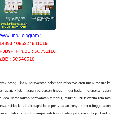
WA/Line/Telegram :
14993 / 085224841619
8F3B9F Pin.BB : 5C751116
n.BB : 5C5A8518
nyak orang. Untuk persyaratan pekerjaan misalnya atau untuk masuk ke
amugari, Pilot, maupun perguruan tinggi. Tinggi badan merupakan salah
g ideal berdasarkan persyaratan tersebut, minimal untuk wanita rata-rata
ya ketika kita tidak dapat lolos persyaratan hanya karena tinggi badan
kukan oleh kita untuk memperoleh tinggi badan yang mencukupi. Berikut