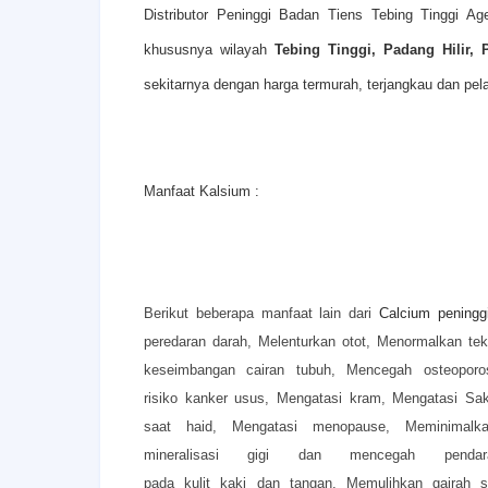
Distributor Peninggi Badan Tiens Tebing Tinggi A
khususnya wilayah
Tebing Tinggi, Padang Hilir,
sekitarnya dengan harga termurah, terjangkau dan pel
Manfaat Kalsium :
Berikut beberapa manfaat lain dari
Calcium peningg
peredaran darah,
Melenturkan otot,
Menormalkan te
keseimbangan cairan tubuh,
Mencegah osteoporo
risiko kanker usus,
Mengatasi kram,
Mengatasi Sak
saat haid,
Mengatasi menopause,
Meminimal
mineralisasi gigi dan mencegah pen
pada kulit kaki dan tangan,
Memulihkan gairah