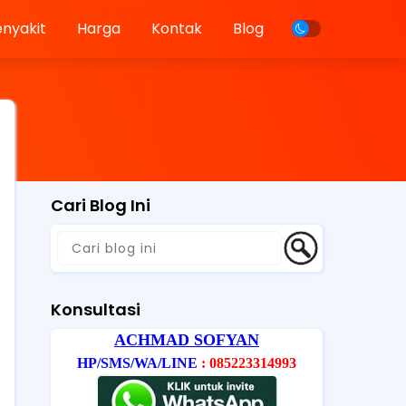
enyakit
Harga
Kontak
Blog
Cari Blog Ini
Konsultasi
ACHMAD SOFYAN
HP/SMS/WA/LINE
: 085223314993