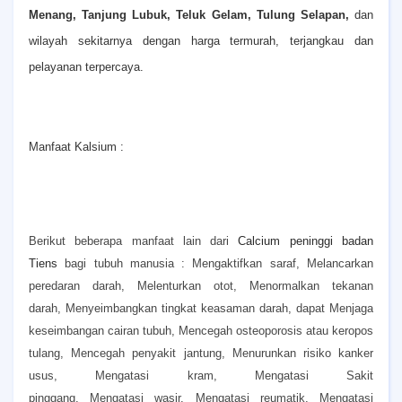
Menang, Tanjung Lubuk, Teluk Gelam, Tulung Selapan,
dan
wilayah sekitarnya dengan harga termurah, terjangkau dan
pelayanan terpercaya.
Manfaat Kalsium :
Berikut beberapa manfaat lain dari
Calcium peninggi badan
Tiens
bagi tubuh manusia :
Mengaktifkan saraf,
Melancarkan
peredaran darah,
Melenturkan otot,
Menormalkan tekanan
darah,
Menyeimbangkan tingkat keasaman darah, dapat
Menjaga
keseimbangan cairan tubuh,
Mencegah osteoporosis atau keropos
tulang,
Mencegah penyakit jantung,
Menurunkan risiko kanker
usus,
Mengatasi kram,
Mengatasi Sakit
pinggang,
Mengatasi wasir,
Mengatasi reumatik,
Mengatasi