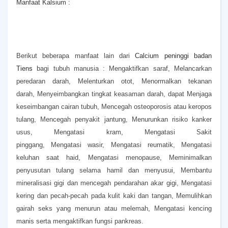
Manfaat Kalsium :
Berikut beberapa manfaat lain dari
Calcium peninggi badan
Tiens
bagi tubuh manusia :
Mengaktifkan saraf,
Melancarkan
peredaran darah,
Melenturkan otot,
Menormalkan tekanan
darah,
Menyeimbangkan tingkat keasaman darah, dapat
Menjaga
keseimbangan cairan tubuh,
Mencegah osteoporosis atau keropos
tulang,
Mencegah penyakit jantung,
Menurunkan risiko kanker
usus,
Mengatasi kram,
Mengatasi Sakit
pinggang,
Mengatasi wasir,
Mengatasi reumatik,
Mengatasi
keluhan saat haid,
Mengatasi menopause,
Meminimalkan
penyusutan tulang selama hamil dan menyusui,
Membantu
mineralisasi gigi dan mencegah pendarahan akar gigi,
Mengatasi
kering dan pecah-pecah pada kulit kaki dan tangan,
Memulihkan
gairah seks yang menurun atau melemah,
Mengatasi kencing
manis serta mengaktifkan fungsi pankreas.