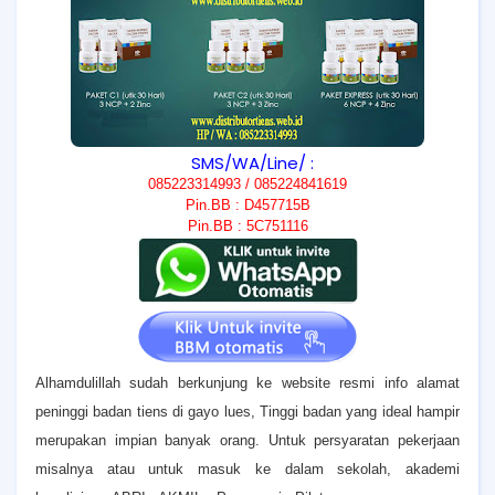
SMS/WA/Line/ :
085223314993 / 085224841619
Pin.BB : D457715B
Pin.BB : 5C751116
Alhamdulillah sudah berkunjung ke website resmi info alamat
peninggi badan tiens di gayo lues, T
inggi badan yang ideal hampir
merupakan impian banyak orang. Untuk persyaratan pekerjaan
misalnya atau untuk masuk ke dalam sekolah, akademi