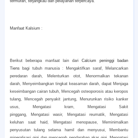
termurah, terjangkau dan pelayanan terpercaya.
Manfaat Kalsium :
Berikut beberapa manfaat lain dari
Calcium peninggi badan
Tiens
bagi tubuh manusia :
Mengaktifkan saraf,
Melancarkan
peredaran darah,
Melenturkan otot,
Menormalkan tekanan
darah,
Menyeimbangkan tingkat keasaman darah, dapat
Menjaga
keseimbangan cairan tubuh,
Mencegah osteoporosis atau keropos
tulang,
Mencegah penyakit jantung,
Menurunkan risiko kanker
usus,
Mengatasi kram,
Mengatasi Sakit
pinggang,
Mengatasi wasir,
Mengatasi reumatik,
Mengatasi
keluhan saat haid,
Mengatasi menopause,
Meminimalkan
penyusutan tulang selama hamil dan menyusui,
Membantu
mineralisasi gigi dan mencegah pendarahan akar gigi,
Mengatasi