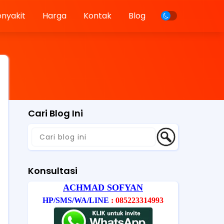
enyakit
Harga
Kontak
Blog
Cari Blog Ini
Konsultasi
ACHMAD SOFYAN
HP/SMS/WA/LINE
: 085223314993