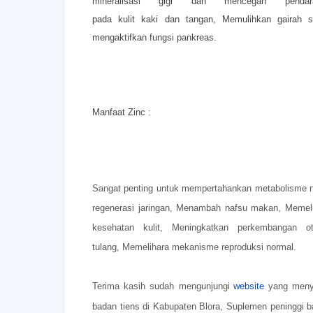
mineralisasi gigi dan mencegah pen
pada kulit kaki dan tangan,
Memulihkan gairah
mengaktifkan fungsi pankreas.
Manfaat Zinc :
Sangat penting untuk mempertahankan metabolisme 
regenerasi jaringan,
Menambah nafsu makan,
Memeli
kesehatan kulit,
Meningkatkan perkembangan o
tulang,
Memelihara mekanisme reproduksi normal.
Terima kasih sudah mengunjungi
website
yang menye
badan tiens di Kabupaten Blora, Suplemen peninggi ba