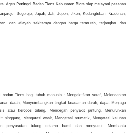
lora. Agen Peninggi Badan Tiens Kabupaten Blora siap melayani pesanan
anjarejo, Bogorejo, Japah, Jati, Jepon, Jiken, Kedungtuban, Kradenan,
nan
,
dan wilayah sekitarnya dengan harga termurah, terjangkau dan
i badan Tiens
bagi tubuh manusia :
Mengaktifkan saraf,
Melancarkan
kanan darah,
Menyeimbangkan tingkat keasaman darah, dapat
Menjaga
sis atau keropos tulang,
Mencegah penyakit jantung,
Menurunkan
it pinggang,
Mengatasi wasir,
Mengatasi reumatik,
Mengatasi keluhan
kan penyusutan tulang selama hamil dan menyusui,
Membantu