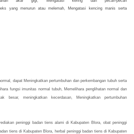
darahan akar gigi,
Mengatasi kering dan pecah-pecah
 seks yang menurun atau melemah,
Mengatasi kencing manis serta
normal, dapat
Meningkatkan pertumbuhan dan perkembangan tubuh serta
hara fungsi imunitas normal tubuh,
Memelihara penglihatan normal dan
tak besar, meningkatkan kecerdasan,
Meningkatkan pertumbuhan
diakan peninggi badan tiens alami di Kabupaten Blora, obat peninggi
dan tiens di Kabupaten Blora, herbal peninggi badan tiens di Kabupaten