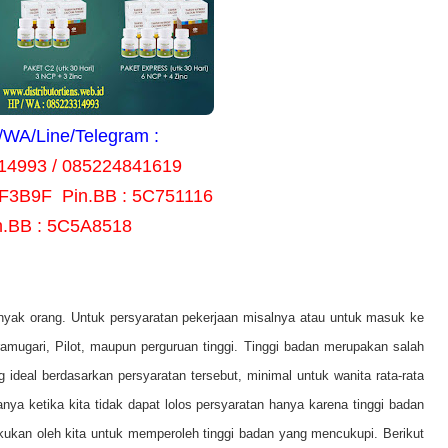
WA/Line/Telegram :
14993 / 085224841619
8F3B9F Pin.BB : 5C751116
n.BB : 5C5A8518
nyak orang. Untuk persyaratan pekerjaan misalnya atau untuk masuk ke
amugari, Pilot, maupun perguruan tinggi. Tinggi badan merupakan salah
g ideal berdasarkan persyaratan tersebut, minimal untuk wanita rata-rata
ya ketika kita tidak dapat lolos persyaratan hanya karena tinggi badan
kukan oleh kita untuk memperoleh tinggi badan yang mencukupi. Berikut