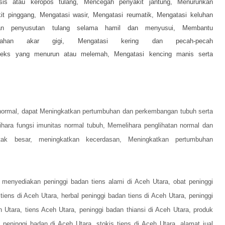
sis atau keropos tulang,
Mencegah penyakit jantung,
Menurunkan
it pinggang,
Mengatasi wasir,
Mengatasi reumatik,
Mengatasi keluhan
kan penyusutan tulang selama hamil dan menyusui,
Membantu
darahan akar gigi,
Mengatasi kering dan pecah-pecah
 seks yang menurun atau melemah,
Mengatasi kencing manis serta
normal, dapat
Meningkatkan pertumbuhan dan perkembangan tubuh serta
hara fungsi imunitas normal tubuh,
Memelihara penglihatan normal dan
tak besar, meningkatkan kecerdasan,
Meningkatkan pertumbuhan
 menyediakan
peninggi badan tiens alami di Aceh Utara, obat peninggi
iens di Aceh Utara, herbal peninggi badan tiens di Aceh Utara, peninggi
 Utara, tiens Aceh Utara, peninggi badan thiansi di Aceh Utara, produk
 peninggi badan di Aceh Utara, stokis tiens di Aceh Utara, alamat jual