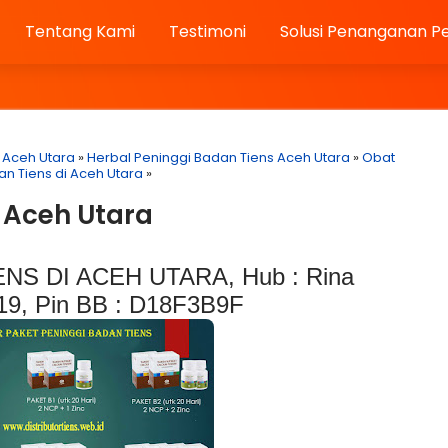
Tentang Kami
Testimoni
Solusi Penanganan P
s Aceh Utara
»
Herbal Peninggi Badan Tiens Aceh Utara
»
Obat
an Tiens di Aceh Utara
»
i Aceh Utara
NS DI ACEH UTARA, Hub : Rina
9, Pin BB : D18F3B9F