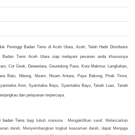
uk Peninggi Badan Tiens di Aceh Utara, Aceh,
Telah Hadir
Distributor
gi Badan Tiens Aceh Utara
siap melayani pesanan anda khususnya
Baro, Cot Girek, Dewantara, Geuredong Pase, Kuta Makmur, Langkahan,
ara Batu, Nibong, Nisam, Nisam Antara, Paya Bakong, Pirak Timur,
mtalira Aron, Syamtalira Bayu, Syamtalira Bayu, Tanah Luas, Tanah
terjangkau dan pelayanan terpercaya.
i badan Tiens
bagi tubuh manusia :
Mengaktifkan saraf,
Melancarkan
kanan darah,
Menyeimbangkan tingkat keasaman darah, dapat
Menjaga