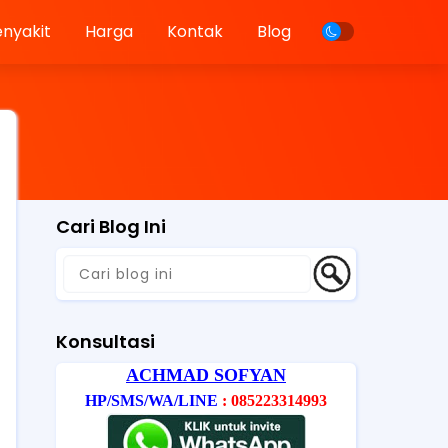
enyakit
Harga
Kontak
Blog
Cari Blog Ini
Konsultasi
ACHMAD SOFYAN
HP/SMS/WA/LINE
: 085223314993