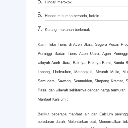
Hindari merokok
Hindari minuman bersoda, kafein
Kurangi makanan berlemak
Kami
Toko Tiens di Aceh Utara,
Segera Pesan
Prod
Peninggi Badan Tiens Aceh Utara, Agen Pening
wilayah
Aceh Utara,
Baktiya, Baktiya Barat, Banda 
Lapang, Lhoksukon, Matangkuli, Meurah Mulia, Mu
Samudera, Sawang, Seunuddon, Simpang Kramat, Sya
Pasir
,
dan
wilayah sekitarnya dengan harga termurah, 
Manfaat Kalsium :
Berikut beberapa manfaat lain dari
Calcium peningg
peredaran darah,
Melenturkan otot,
Menormalkan te