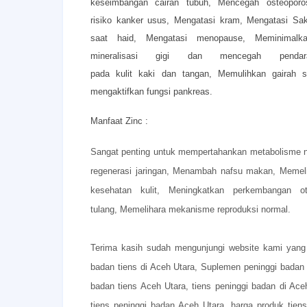
keseimbangan cairan tubuh,
Mencegah osteoporo
risiko kanker usus,
Mengatasi kram,
Mengatasi Sak
saat haid,
Mengatasi menopause,
Meminimal
mineralisasi gigi dan mencegah pen
pada kulit kaki dan tangan,
Memulihkan gairah
mengaktifkan fungsi pankreas.
Manfaat Zinc :
Sangat penting untuk mempertahankan metabolisme 
regenerasi jaringan,
Menambah nafsu makan,
Memeli
kesehatan kulit,
Meningkatkan perkembangan o
tulang,
Memelihara mekanisme reproduksi normal.
Terima kasih sudah mengunjungi
website
kami yang
badan tiens di Aceh Utara, Suplemen peninggi badan t
badan tiens Aceh Utara, tiens peninggi badan di Aceh
tiens peninggi badan Aceh Utara, harga produk tiens