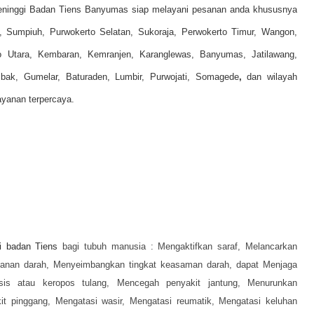
Peninggi Badan Tiens Banyumas siap melayani pesanan anda khususnya
g, Sumpiuh, Purwokerto Selatan, Sukoraja, Perwokerto Timur, Wangon,
o Utara, Kembaran, Kemranjen, Karanglewas, Banyumas, Jatilawang,
mbak, Gumelar, Baturaden, Lumbir, Purwojati, Somagede
,
dan wilayah
ayanan terpercaya.
i badan Tiens
bagi tubuh manusia :
Mengaktifkan saraf,
Melancarkan
kanan darah,
Menyeimbangkan tingkat keasaman darah, dapat
Menjaga
sis atau keropos tulang,
Mencegah penyakit jantung,
Menurunkan
it pinggang,
Mengatasi wasir,
Mengatasi reumatik,
Mengatasi keluhan