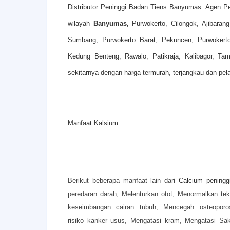
Distributor Peninggi Badan Tiens Banyumas. Agen 
wilayah
Banyumas,
Purwokerto, Cilongok, Ajibaran
Sumbang, Purwokerto Barat, Pekuncen, Purwokert
Kedung Benteng, Rawalo, Patikraja, Kalibagor, Ta
sekitarnya dengan harga termurah, terjangkau dan pel
Manfaat Kalsium :
Berikut beberapa manfaat lain dari
Calcium peningg
peredaran darah,
Melenturkan otot,
Menormalkan te
keseimbangan cairan tubuh,
Mencegah osteoporo
risiko kanker usus,
Mengatasi kram,
Mengatasi Sak