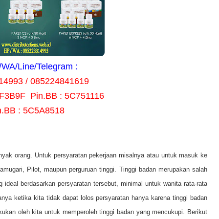
WA/Line/Telegram :
14993 / 085224841619
8F3B9F Pin.BB : 5C751116
n.BB : 5C5A8518
nyak orang. Untuk persyaratan pekerjaan misalnya atau untuk masuk ke
amugari, Pilot, maupun perguruan tinggi. Tinggi badan merupakan salah
g ideal berdasarkan persyaratan tersebut, minimal untuk wanita rata-rata
ya ketika kita tidak dapat lolos persyaratan hanya karena tinggi badan
kukan oleh kita untuk memperoleh tinggi badan yang mencukupi. Berikut